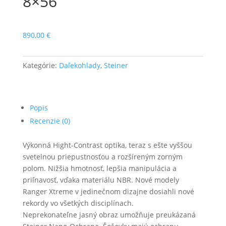
8×56
890,00
€
Kategórie:
Daľekohlady
,
Steiner
Popis
Recenzie (0)
Výkonná Hight-Contrast optika, teraz s ešte vyššou
svetelnou priepustnosťou a rozšíreným zorným
polom. Nižšia hmotnosť, lepšia manipulácia a
priľnavosť, vďaka materiálu NBR. Nové modely
Ranger Xtreme v jedinečnom dizajne dosiahli nové
rekordy vo všetkých disciplínach.
Neprekonateľne jasný obraz umožňuje preukázaná