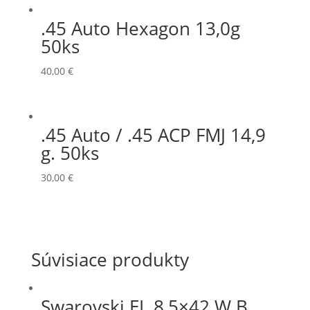
.45 Auto Hexagon 13,0g
50ks
40,00
€
.45 Auto / .45 ACP FMJ 14,9
g. 50ks
30,00
€
Súvisiace produkty
Swarovski EL 8,5×42 W B