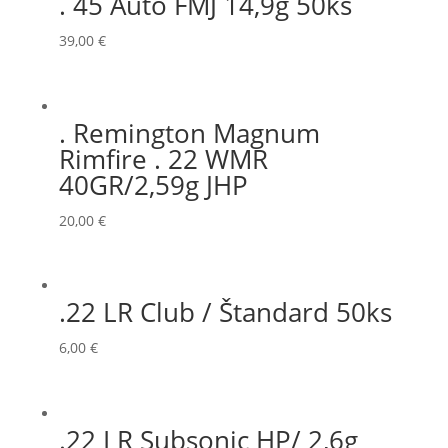
. 45 Auto FMJ 14,9g 50ks
39,00
€
. Remington Magnum
Rimfire . 22 WMR
40GR/2,59g JHP
20,00
€
.22 LR Club / Štandard 50ks
6,00
€
.22 LR Subsonic HP/ 2,6g