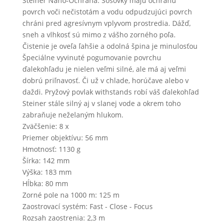
Steiner Nano-Ochrana. Šošovky majú ochranu
povrch voči nečistotám a vodu odpudzujúci povrch
chráni pred agresívnym vplyvom prostredia. Dážď,
sneh a vlhkosť sú mimo z vášho zorného poľa.
Čistenie je oveľa ľahšie a odolná špina je minulosťou
Špeciálne vyvinuté pogumovanie povrchu
ďalekohľadu je nielen veľmi silné, ale má aj veľmi
dobrú priľnavosť. Či už v chlade, horúčave alebo v
daždi. Pryžový povlak withstands robí váš ďalekohľad
Steiner stále silný aj v slanej vode a okrem toho
zabraňuje neželaným hlukom.
Zväčšenie: 8 x
Priemer objektívu: 56 mm
Hmotnosť: 1130 g
Šírka: 142 mm
Výška: 183 mm
Hĺbka: 80 mm
Zorné pole na 1000 m: 125 m
Zaostrovací systém: Fast - Close - Focus
Rozsah zaostrenia: 2,3 m