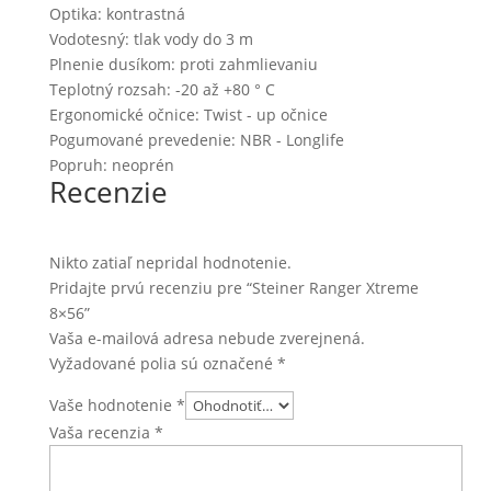
Optika: kontrastná
Vodotesný: tlak vody do 3 m
Plnenie dusíkom: proti zahmlievaniu
Teplotný rozsah: -20 až +80 ° C
Ergonomické očnice: Twist - up očnice
Pogumované prevedenie: NBR - Longlife
Popruh: neoprén
Recenzie
Nikto zatiaľ nepridal hodnotenie.
Pridajte prvú recenziu pre “Steiner Ranger Xtreme
8×56”
Vaša e-mailová adresa nebude zverejnená.
Vyžadované polia sú označené
*
Vaše hodnotenie
*
Vaša recenzia
*