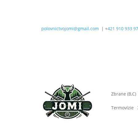
polovnictvojomi@gmail.com
| +
421 910 933 9
Zbrane (B,C)
Termovízie