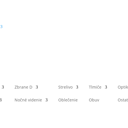
73
Zbrane D
Strelivo
Tlmiče
Opti
Nočné videnie
Oblečenie
Obuv
Osta