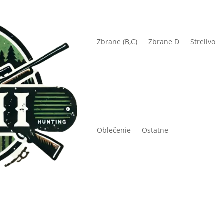
Zbrane (B,C)
Zbrane D
Strelivo
Oblečenie
Ostatne