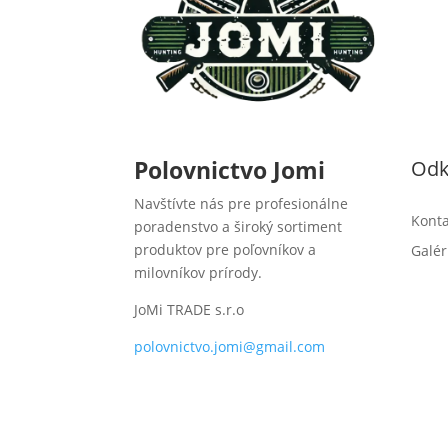
Polovnictvo Jomi
Odk
Navštívte nás pre profesionálne
Konta
poradenstvo a široký sortiment
produktov pre poľovníkov a
Galér
milovníkov prírody.
JoMi TRADE s.r.o
polovnictvo.jomi@gmail.com