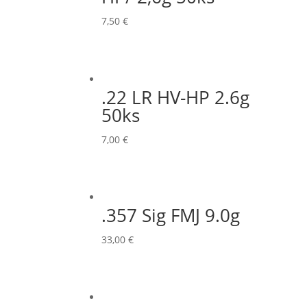
7,50
€
.22 LR HV-HP 2.6g
50ks
7,00
€
.357 Sig FMJ 9.0g
33,00
€