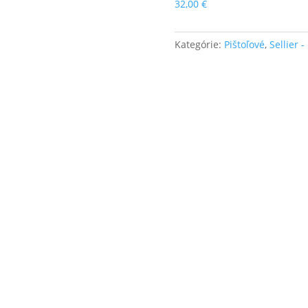
32,00
€
Kategórie:
Pištoľové
,
Sellier -