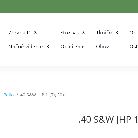
Zbrane D
Strelivo
Tlmiče
Opt
Nočné videnie
Oblečenie
Obuv
Ost
 - Bellot
/ .40 S&W JHP 11,7g 50ks
.40 S&W JHP 1