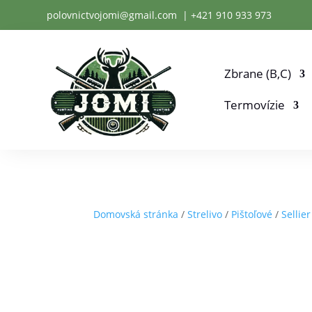
polovnictvojomi@gmail.com
| +
421 910 933 973
Zbrane (B,C)
Termovízie
Domovská stránka
/
Strelivo
/
Pištoľové
/
Sellier