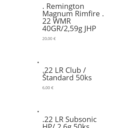
. Remington
Magnum Rimfire .
22 WMR
40GR/2,59g JHP
20,00
€
.22 LR Club /
Štandard 50ks
6,00
€
.22 LR Subsonic
HP/ 2,6g 50ks