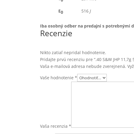
E
516
J
0
Iba osobný odber na predajni s potrebnými 
Recenzie
Nikto zatiaľ nepridal hodnotenie.
Pridajte prvú recenziu pre “.40 S&W JHP 11,7g 
Vaša e-mailová adresa nebude zverejnená.
Vy
Vaše hodnotenie
*
Vaša recenzia
*