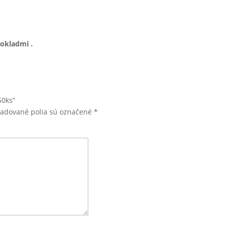
dokladmi .
50ks”
žadované polia sú označené
*