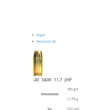
Popis
Recenzie (0)
.40 S&W 11,7 JHP
180
grs
Hmotnost
11
,70
g
V
297
m/s
0