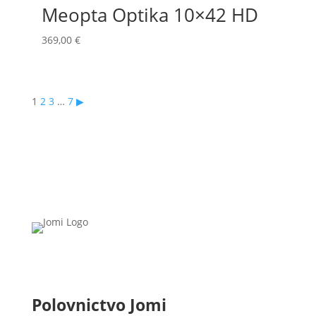
Meopta Optika 10×42 HD
369,00
€
1
2
3
…
7
▶
Polovnictvo Jomi