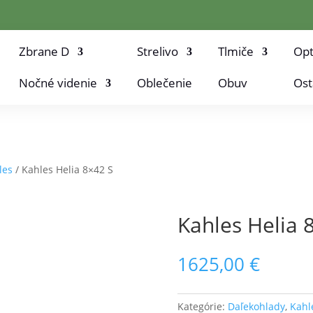
Zbrane D
Strelivo
Tlmiče
Opt
Nočné videnie
Oblečenie
Obuv
Ost
les
/ Kahles Helia 8×42 S
Kahles Helia 
1625,00
€
Kategórie:
Daľekohlady
,
Kahl