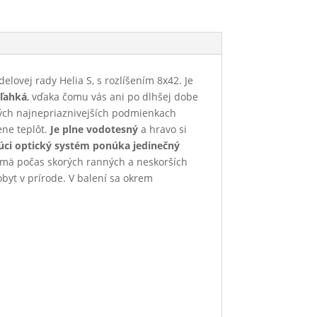
lovej rady Helia S, s rozlíšením 8x42. Je
 ľahká
, vďaka čomu vás ani po dlhšej dobe
 tých najnepriaznivejších podmienkach
ene teplôt.
Je plne vodotesný
a hravo si
úci optický systém ponúka jedinečný
ajmä počas skorých ranných a neskorších
byt v prírode. V balení sa okrem