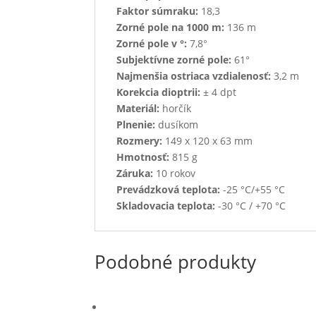
Faktor súmraku:
18,3
Zorné pole na 1000 m:
136 m
Zorné pole v °:
7,8°
Subjektívne zorné pole:
61°
Najmenšia ostriaca vzdialenosť:
3,2 m
Korekcia dioptrii:
± 4 dpt
Materiál:
horčík
Plnenie:
dusíkom
Rozmery:
149 x 120 x 63 mm
Hmotnosť:
815 g
Záruka:
10 rokov
Prevádzková teplota:
-25 °C/+55 °C
Skladovacia teplota:
-30 °C / +70 °C
Podobné produkty