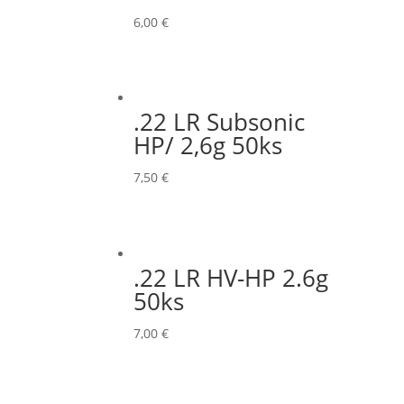
6,00
€
.22 LR Subsonic
HP/ 2,6g 50ks
7,50
€
.22 LR HV-HP 2.6g
50ks
7,00
€