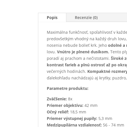
Popis
Recenzie (0)
Maximálna funkčnosť, spoľahlivosť v každej
predovšetkým vhodný na každý druh lovu, na
nosenia nebude bolieť krk. Jeho
odolné a 
lovu.
Vnútro je plnené dusíkom.
Tento pl
poradí aj prachom a nečistotami.
Široké 
kontrast farieb a plnú ostrosť až po okra
večerných hodinách.
Kompaktné rozmery
ďalekohľadu nachádzajú aj krytky, puzdro,
Parametre produktu:
Zväčšenie:
8x
Priemer objektívu:
42 mm
Očný reliéf:
18,5 mm
Priemer výstupnej pupily:
5,3 mm
Medzipupilárna vzdialenosť:
56 - 74 mm