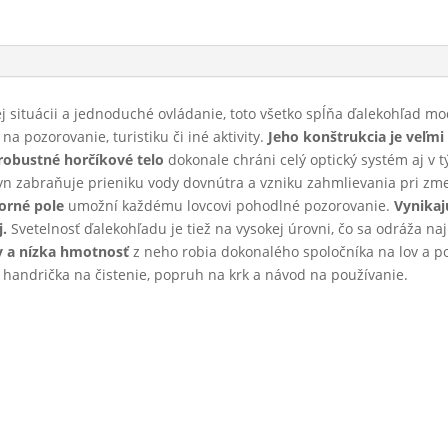
 situácii a jednoduché ovládanie, toto všetko spĺňa ďalekohľad mode
 pozorovanie, turistiku či iné aktivity.
Jeho konštrukcia je veľmi
robustné horčíkové telo
dokonale chráni celý optický systém aj v
yn zabraňuje prieniku vody dovnútra a vzniku zahmlievania pri zm
zorné pole
umožní každému lovcovi pohodlné pozorovanie.
Vynikaj
j.
Svetelnosť ďalekohľadu je tiež na vysokej úrovni, čo sa odráža n
 a nízka hmotnosť
z neho robia dokonalého spoločníka na lov a po
 handrička na čistenie, popruh na krk a návod na používanie.