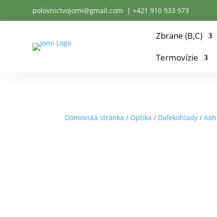
polovnictvojomi@gmail.com
| +
421 910 933 973
Zbrane (B,C)
Termovízie
Domovská stránka
/
Optika
/
Daľekohlady
/
Kah