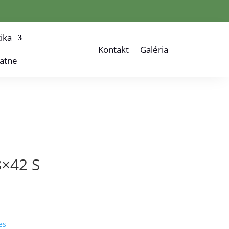
ika
Kontakt
Galéria
atne
8×42 S
es