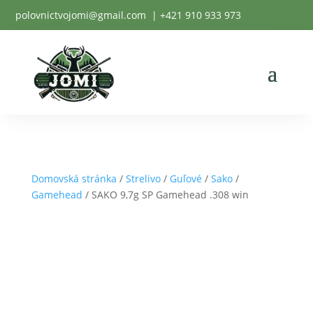
polovnictvojomi@gmail.com
| +
421 910 933 973
Domovská stránka
/
Strelivo
/
Guľové
/
Sako
/
Gamehead
/ SAKO 9,7g SP Gamehead .308 win