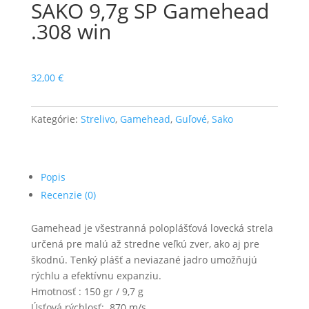
SAKO 9,7g SP Gamehead
.308 win
32,00
€
Kategórie:
Strelivo
,
Gamehead
,
Guľové
,
Sako
Popis
Recenzie (0)
Gamehead je všestranná poloplášťová lovecká strela
určená pre malú až stredne veľkú zver, ako aj pre
škodnú. Tenký plášť a neviazané jadro umožňujú
rýchlu a efektívnu expanziu.
Hmotnosť : 150 gr / 9,7 g
Úsťová rýchlosť: 870 m/s