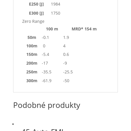
E250 [J]
1984
E300 [J]
1750
Zero Range
100 m
MRD* 154 m
50m
-0.1
1.9
100m
0
4
150m
-5.4
0.6
200m
-17
-9
250m
-35.5
-25.5
300m
-61.9
-50
Podobné produkty