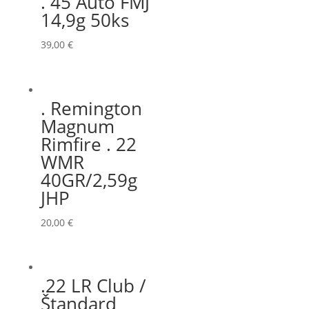
. 45 Auto FMJ
14,9g 50ks
39,00
€
. Remington
Magnum
Rimfire . 22
WMR
40GR/2,59g
JHP
20,00
€
.22 LR Club /
Štandard