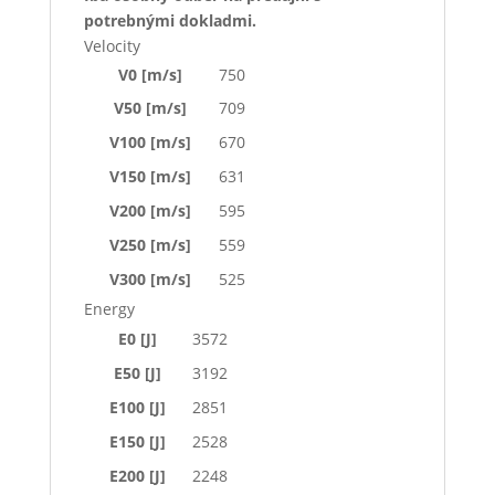
potrebnými dokladmi.
Velocity
V0 [m/s]
750
V50 [m/s]
709
V100 [m/s]
670
V150 [m/s]
631
V200 [m/s]
595
V250 [m/s]
559
V300 [m/s]
525
Energy
E0 [J]
3572
E50 [J]
3192
E100 [J]
2851
E150 [J]
2528
E200 [J]
2248