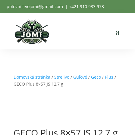
polovnictvojomi@gmail.com
| +
421 910 933 973
Domovská stránka
/
Strelivo
/
Guľové
/
Geco
/
Plus
/
GECO Plus 8×57 JS 12,7 g
GECO Plus 8×57 JS 12,7 g