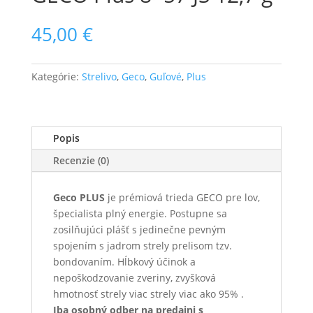
45,00
€
Kategórie:
Strelivo
,
Geco
,
Guľové
,
Plus
Popis
Recenzie (0)
Geco PLUS
je prémiová trieda GECO pre lov,
špecialista plný energie. Postupne sa
zosilňujúci plášť s jedinečne pevným
spojením s jadrom strely prelisom tzv.
bondovaním. Hĺbkový účinok a
nepoškodzovanie zveriny, zvyšková
hmotnosť strely viac strely viac ako 95% .
Iba osobný odber na predajni s