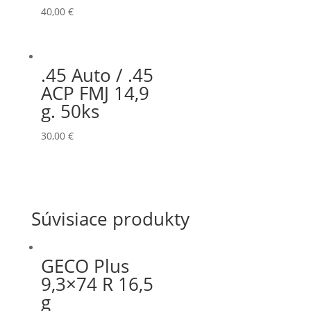
40,00
€
.45 Auto / .45
ACP FMJ 14,9
g. 50ks
30,00
€
Súvisiace produkty
GECO Plus
9,3×74 R 16,5
g