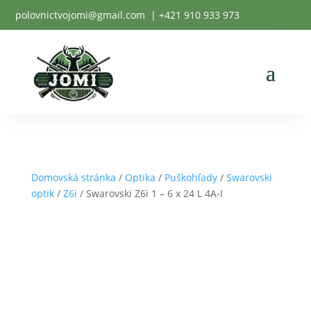
polovnictvojomi@gmail.com
| +
421 910 933 973
Domovská stránka
/
Optika
/
Puškohľady
/
Swarovski
optik
/
Z6i
/ Swarovski Z6i 1 – 6 x 24 L 4A-I