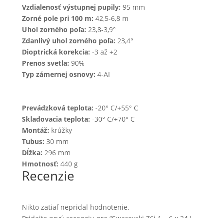
Vzdialenosť výstupnej pupily:
95 mm
Zorné pole pri 100 m:
42,5-6,8 m
Uhol zorného poľa:
23,8-3,9°
Zdanlivý uhol zorného poľa:
23,4°
Dioptrická korekcia:
-3 až +2
Prenos svetla:
90%
Typ zámernej osnovy:
4-AI
Prevádzková teplota:
-20° C/+55° C
Skladovacia teplota:
-30° C/+70° C
Montáž:
krúžky
Tubus:
30 mm
Dĺžka:
296 mm
Hmotnosť:
440 g
Recenzie
Nikto zatiaľ nepridal hodnotenie.