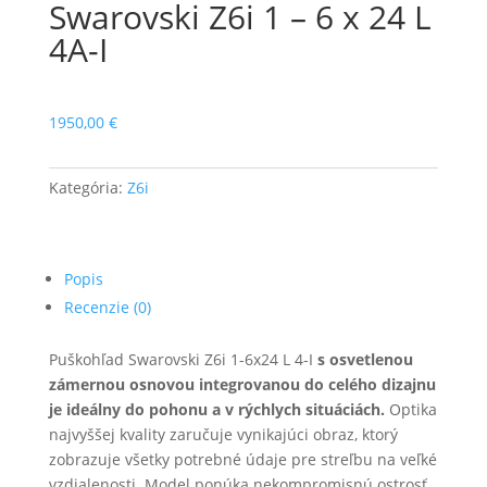
Swarovski Z6i 1 – 6 x 24 L
4A-I
1950,00
€
Kategória:
Z6i
Popis
Recenzie (0)
Puškohľad Swarovski Z6i 1-6x24 L 4-I
s osvetlenou
zámernou osnovou integrovanou do celého dizajnu
je ideálny do pohonu a v rýchlych situáciách.
Optika
najvyššej kvality zaručuje vynikajúci obraz, ktorý
zobrazuje všetky potrebné údaje pre streľbu na veľké
vzdialenosti. Model ponúka nekompromisnú ostrosť