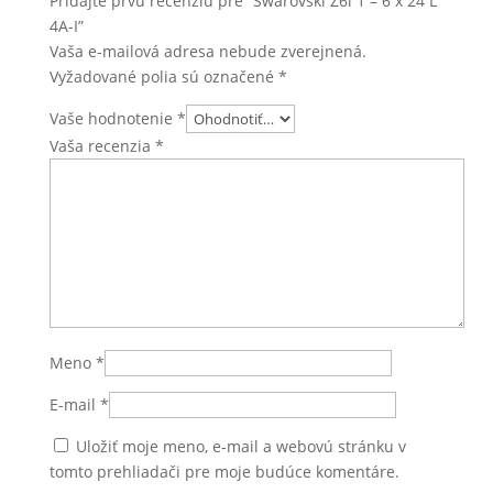
Pridajte prvú recenziu pre “Swarovski Z6i 1 – 6 x 24 L
4A-I”
Vaša e-mailová adresa nebude zverejnená.
Vyžadované polia sú označené
*
Vaše hodnotenie
*
Vaša recenzia
*
Meno
*
E-mail
*
Uložiť moje meno, e-mail a webovú stránku v
tomto prehliadači pre moje budúce komentáre.