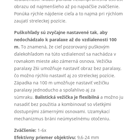
obrazu od najmenšieho až po najväčšie zväčšenie.
Ponúka rýchle nájdenie cieľa a to najmä pri rýchlom
zaujatí streleckej pozície.
Puškohľady sú zvyčajne nastavené tak, aby
nedochádzalo k paralaxe až do vzdialenosti 100
m.
To znamená, že cieľ pozorovaný puškovým
ďalekohľadom na túto vzdialenosť sa nachádza v
rovnakom mieste ako zámerná osnova. Vežička
paralaxy Z6i umožňuje nastaviť obraz bez paralaxy,
čo možno rýchlo nastaviť aj zo streleckej pozície.
Západka na 100 m umožňuje nastaviť vežičku
paralaxy jednoducho a spoľahlivo aj za
súmraku.
Balistická vežička je flexibilná
a možno ju
nasadiť bez použitia a kombinovať so všetkými
dostupnými zámernými osnovami. Uzamykací
mechanizmus bráni neúmyselnému otočeniu.
Zväčšenie:
1-6x
Efektívny priemer objektívu:
9,6-24 mm