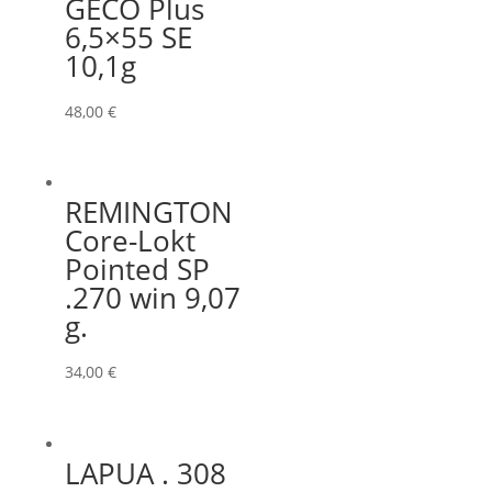
GECO Plus
6,5×55 SE
10,1g
48,00
€
REMINGTON
Core-Lokt
Pointed SP
.270 win 9,07
g.
34,00
€
LAPUA . 308