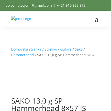
polovnictvojomi@gmail.com
| +
421 910 933 973
Domovská stránka
/
Strelivo
/
Guľové
/
Sako
/
Hammerhead
/ SAKO 13,0 g SP Hammerhead 8×57 JS
SAKO 13,0 g SP
Hammerhead 8×57 JS