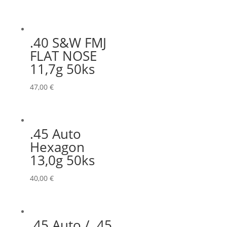
.40 S&W FMJ
FLAT NOSE
11,7g 50ks
47,00
€
.45 Auto
Hexagon
13,0g 50ks
40,00
€
.45 Auto / .45