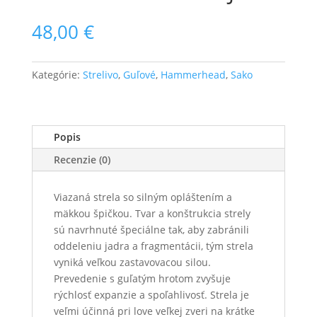
48,00
€
Kategórie:
Strelivo
,
Guľové
,
Hammerhead
,
Sako
Popis
Recenzie (0)
Viazaná strela so silným opláštením a
mäkkou špičkou. Tvar a konštrukcia strely
sú navrhnuté špeciálne tak, aby zabránili
oddeleniu jadra a fragmentácii, tým strela
vyniká veľkou zastavovacou silou.
Prevedenie s guľatým hrotom zvyšuje
rýchlosť expanzie a spoľahlivosť. Strela je
veľmi účinná pri love veľkej zveri na krátke