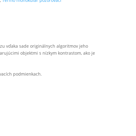
,
Termo monokulár pozorovací
azu vďaka sade originálnych algoritmov jeho
arujúcimi objektmi s nízkym kontrastom, ako je
ovacích podmienkach.