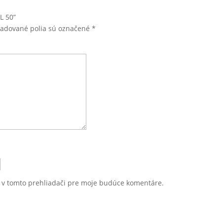
L 50”
žadované polia sú označené
*
u v tomto prehliadači pre moje budúce komentáre.