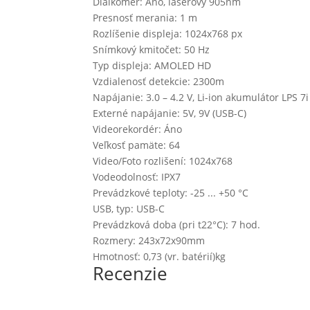
Diaľkomer: Áno, laserový 905nm
Presnosť merania: 1 m
Rozlíšenie displeja: 1024x768 px
Snímkový kmitočet: 50 Hz
Typ displeja: AMOLED HD
Vzdialenosť detekcie: 2300m
Napájanie: 3.0 – 4.2 V, Li-ion akumulátor LPS 7
Externé napájanie: 5V, 9V (USB-C)
Videorekordér: Áno
Veľkosť pamäte: 64
Video/Foto rozlišení: 1024x768
Vodeodolnosť: IPX7
Prevádzkové teploty: -25 ... +50 °C
USB, typ: USB-C
Prevádzková doba (pri t22°C): 7 hod.
Rozmery: 243x72x90mm
Hmotnosť: 0,73 (vr. batérií)kg
Recenzie