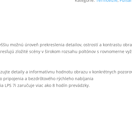
Kategórie:
Termovízie
,
Pulsar
yššiu možnú úroveň prekreslenia detailov, ostrostí a kontrastu obr
esľujú zložité scény v širokom rozsahu poltónov s rovnomerne vyž
zujte detaily a informatívnu hodnotu obrazu v konkrétnych pozor
 pripojenia a bezdrôtového rýchleho nabíjania
a LPS 7i zaručuje viac ako 8 hodín prevádzky.