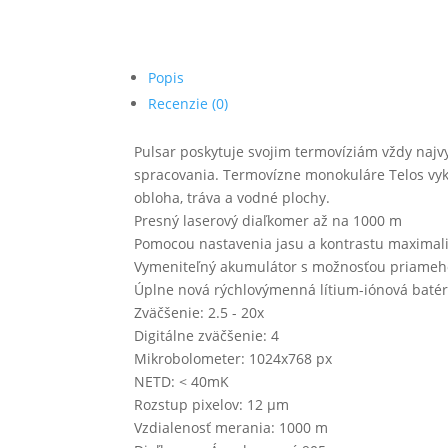
Popis
Recenzie (0)
Pulsar poskytuje svojim termovíziám vždy najv
spracovania. Termovízne monokuláre Telos vykr
obloha, tráva a vodné plochy.
Presný laserový diaľkomer až na 1000 m
Pomocou nastavenia jasu a kontrastu maximali
Vymeniteľný akumulátor s možnosťou priameho
Úplne nová rýchlovýmenná lítium-iónová batéri
Zväčšenie: 2.5 - 20x
Digitálne zväčšenie: 4
Mikrobolometer: 1024x768 px
NETD: < 40mK
Rozstup pixelov: 12 µm
Vzdialenosť merania: 1000 m