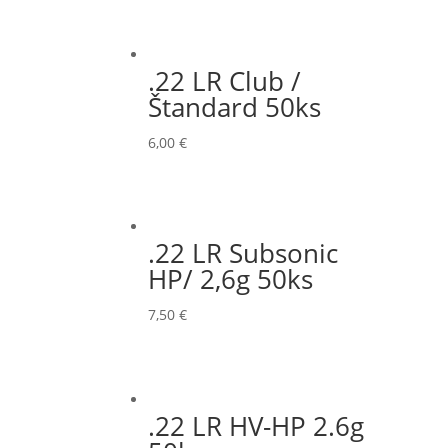
.22 LR Club /
Štandard 50ks
6,00
€
.22 LR Subsonic
HP/ 2,6g 50ks
7,50
€
.22 LR HV-HP 2.6g