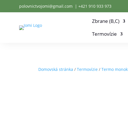
polovnictvojomi@gmail.com
| +
421 910 933 973
Zbrane (B,C)
Termovízie
Domovská stránka
/
Termovízie
/
Termo monoku