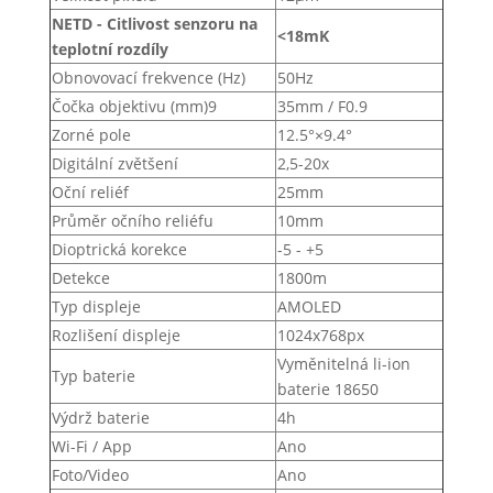
NETD - Citlivost senzoru na
<18mK
teplotní rozdíly
Obnovovací frekvence (Hz)
50Hz
Čočka objektivu (mm)9
35mm / F0.9
Zorné pole
12.5°×9.4°
Digitální zvětšení
2,5-20x
Oční reliéf
25mm
Průměr očního reliéfu
10mm
Dioptrická korekce
-5 - +5
Detekce
1800m
Typ displeje
AMOLED
Rozlišení displeje
1024x768px
Vyměnitelná li-ion
Typ baterie
baterie 18650
Výdrž baterie
4h
Wi-Fi / App
Ano
Foto/Video
Ano