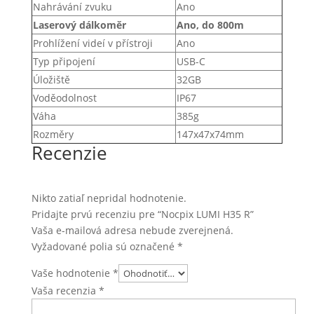
Nahrávání zvuku
Ano
Laserový dálkoměr
Ano, do 800m
Prohlížení videí v přístroji
Ano
Typ připojení
USB-C
Úložiště
32GB
Voděodolnost
IP67
Váha
385g
Rozměry
147x47x74mm
Recenzie
Nikto zatiaľ nepridal hodnotenie.
Pridajte prvú recenziu pre “Nocpix LUMI H35 R”
Vaša e-mailová adresa nebude zverejnená.
Vyžadované polia sú označené
*
Vaše hodnotenie
*
Vaša recenzia
*