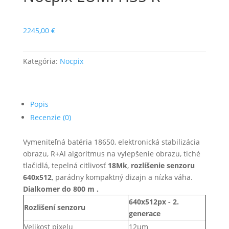
2245,00
€
Kategória:
Nocpix
Popis
Recenzie (0)
Vymeniteľná batéria 18650, elektronická stabilizácia
obrazu, R+Al algoritmus na vylepšenie obrazu, tiché
tlačidlá, tepelná citlivosť
18Mk
,
rozlíšenie senzoru
640x512
, parádny kompaktný dizajn a nízka váha.
Dialkomer do 800 m .
640x512px - 2.
Rozlišení senzoru
generace
Velikost pixelu
12µm