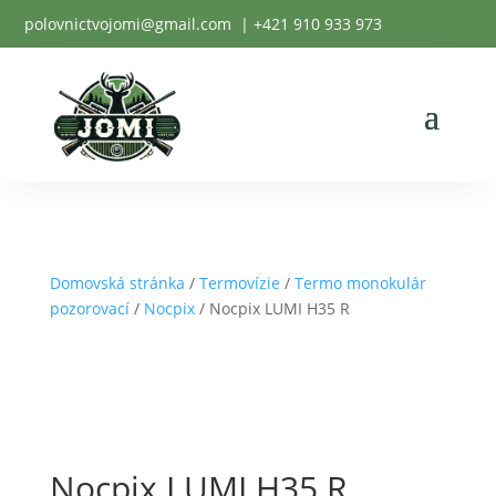
polovnictvojomi@gmail.com
| +
421 910 933 973
Domovská stránka
/
Termovízie
/
Termo monokulár
pozorovací
/
Nocpix
/ Nocpix LUMI H35 R
Nocpix LUMI H35 R