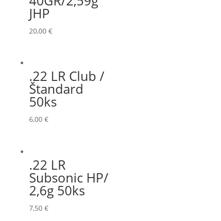
40GR/2,59g
JHP
20,00
€
.22 LR Club /
Štandard
50ks
6,00
€
.22 LR
Subsonic HP/
2,6g 50ks
7,50
€