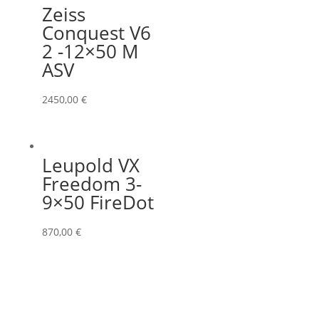
Zeiss
Conquest V6
2 -12×50 M
ASV
2450,00
€
Leupold VX
Freedom 3-
9×50 FireDot
870,00
€