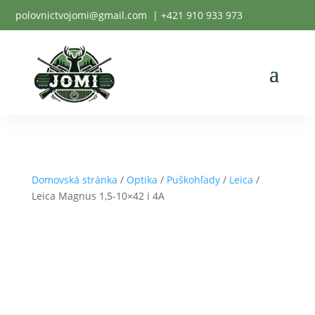
polovnictvojomi@gmail.com
| +
421 910 933 973
Domovská stránka
/
Optika
/
Puškohľady
/
Leica
/
Leica Magnus 1,5-10×42 i 4A