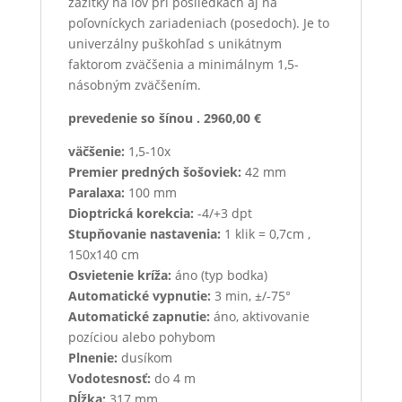
zážitky na lov pri posliedkach aj na
poľovníckych zariadeniach (posedoch). Je to
univerzálny puškohľad s unikátnym
faktorom zväčšenia a minimálnym 1,5-
násobným zväčšením.
prevedenie so šínou . 2960,00 €
väčšenie:
1,5-10x
Premier predných šošoviek:
42 mm
Paralaxa:
100 mm
Dioptrická korekcia:
-4/+3 dpt
Stupňovanie nastavenia:
1 klik = 0,7cm ,
150x140 cm
Osvietenie kríža:
áno (typ bodka)
Automatické vypnutie:
3 min, ±/-75°
Automatické zapnutie:
áno, aktivovanie
pozíciou alebo pohybom
Plnenie:
dusíkom
Vodotesnosť:
do 4 m
Dĺžka:
317 mm