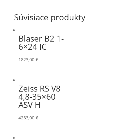
Súvisiace produkty
Blaser B2 1-
6×24 IC
1823,00
€
Zeiss RS V8
4,8-35×60
ASV H
4233,00
€