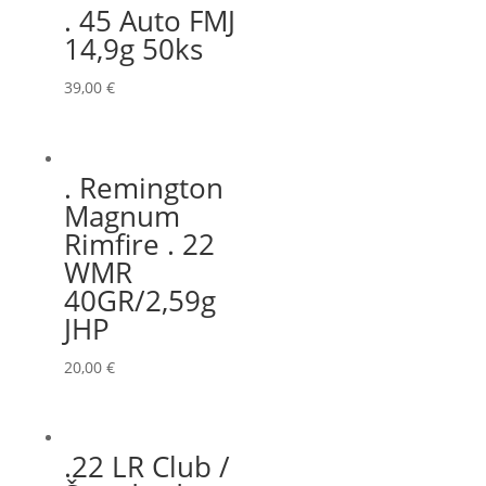
. 45 Auto FMJ
14,9g 50ks
39,00
€
. Remington
Magnum
Rimfire . 22
WMR
40GR/2,59g
JHP
20,00
€
.22 LR Club /