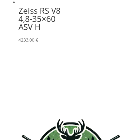
Zeiss RS V8
4,8-35×60
ASV H
4233,00
€