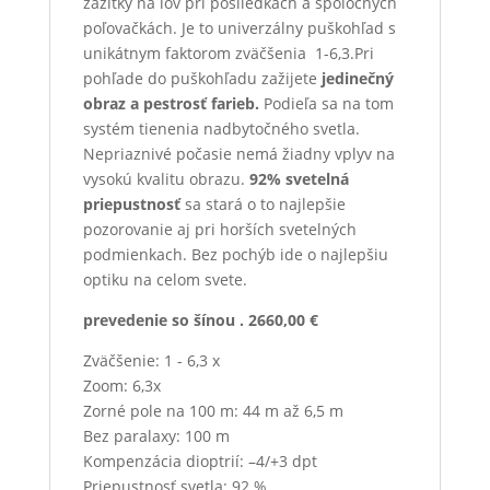
zážitky na lov pri posliedkach a spoločných
poľovačkách. Je to univerzálny puškohľad s
unikátnym faktorom zväčšenia 1-6,3.Pri
pohľade do puškohľadu zažijete
jedinečný
obraz a pestrosť farieb.
Podieľa sa na tom
systém tienenia nadbytočného svetla.
Nepriaznivé počasie nemá žiadny vplyv na
vysokú kvalitu obrazu.
92% svetelná
priepustnosť
sa stará o to najlepšie
pozorovanie aj pri horších svetelných
podmienkach. Bez pochýb ide o najlepšiu
optiku na celom svete.
prevedenie so šínou . 2660,00 €
Zväčšenie: 1 - 6,3 x
Zoom: 6,3x
Zorné pole na 100 m: 44 m až 6,5 m
Bez paralaxy: 100 m
Kompenzácia dioptrií: –4/+3 dpt
Priepustnosť svetla: 92 %