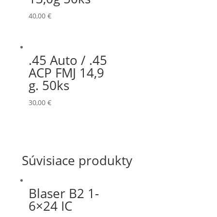
40,00
€
.45 Auto / .45
ACP FMJ 14,9
g. 50ks
30,00
€
Súvisiace produkty
Blaser B2 1-
6×24 IC