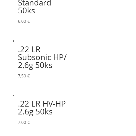
Štandard
50ks
6,00
€
.22 LR
Subsonic HP/
2,6g 50ks
7,50
€
.22 LR HV-HP
2.6g 50ks
7,00
€