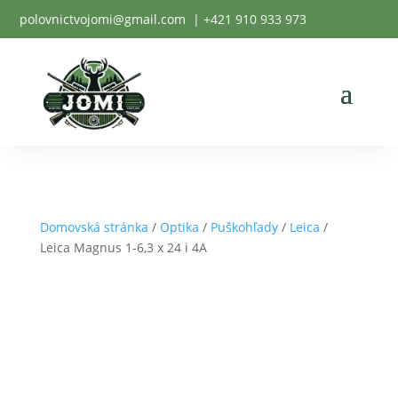
polovnictvojomi@gmail.com
| +
421 910 933 973
Domovská stránka
/
Optika
/
Puškohľady
/
Leica
/
Leica Magnus 1-6,3 x 24 i 4A