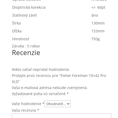
Dioptrická korekcia
+/- 4dpt
Statívový závit
áno
Šírka
130mm
Dĺžka
153mm
Hmotnosť
793g
Záruka : 5 rokov
Recenzie
Nikto zatiaľ nepridal hodnotenie.
Pridajte prvú recenziu pre “Fomei Foreman 10×42 Pro
XLD”
Vaša e-mailová adresa nebude zverejnená.
Vyžadované polia sú označené
*
Vaše hodnotenie
*
Vaša recenzia
*