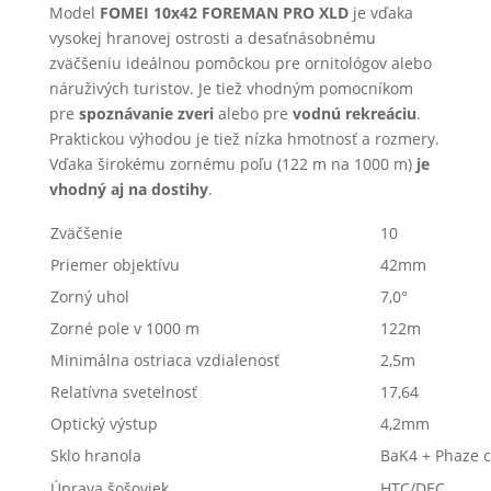
Model
FOMEI 10x42 FOREMAN PRO XLD
je vďaka
vysokej hranovej ostrosti a desaťnásobnému
zväčšeniu ideálnou pomôckou pre ornitológov alebo
náruživých turistov. Je tiež vhodným pomocníkom
pre
spoznávanie zveri
alebo pre
vodnú rekreáciu
.
Praktickou výhodou je tiež nízka hmotnosť a rozmery.
Vďaka širokému zornému poľu (122 m na 1000 m)
je
vhodný aj na dostihy
.
Zväčšenie
10
Priemer objektívu
42mm
Zorný uhol
7,0°
Zorné pole v 1000 m
122m
Minimálna ostriaca vzdialenosť
2,5m
Relatívna svetelnosť
17,64
Optický výstup
4,2mm
Sklo hranola
BaK4 + Phaze c
Úprava šošoviek
HTC/DEC