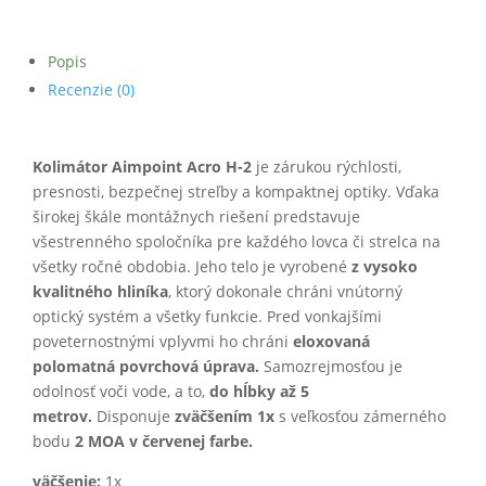
Popis
Recenzie (0)
Kolimátor Aimpoint Acro H-2
je zárukou rýchlosti,
presnosti, bezpečnej streľby a kompaktnej optiky. Vďaka
širokej škále montážnych riešení predstavuje
všestrenného spoločníka pre každého lovca či strelca na
všetky ročné obdobia. Jeho telo je vyrobené
z vysoko
kvalitného hliníka
, ktorý dokonale chráni vnútorný
optický systém a všetky funkcie. Pred vonkajšími
poveternostnými vplyvmi ho chráni
eloxovaná
polomatná povrchová úprava.
Samozrejmosťou je
odolnosť voči vode, a to,
do hĺbky až 5
metrov.
Disponuje
zväčšením 1x
s veľkosťou zámerného
bodu
2 MOA v červenej farbe.
väčšenie:
1x