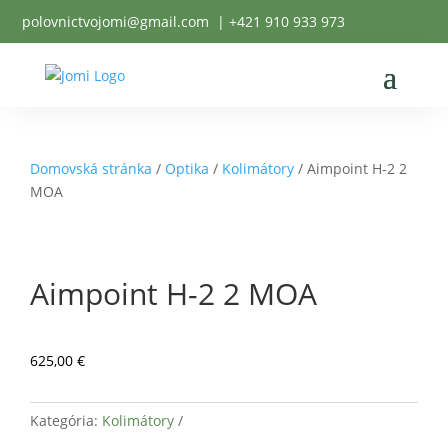
polovnictvojomi@gmail.com
| +
421 910 933 973
Domovská stránka
/
Optika
/
Kolimátory
/ Aimpoint H-2 2
MOA
Aimpoint H-2 2 MOA
625,00
€
Kategória:
Kolimátory