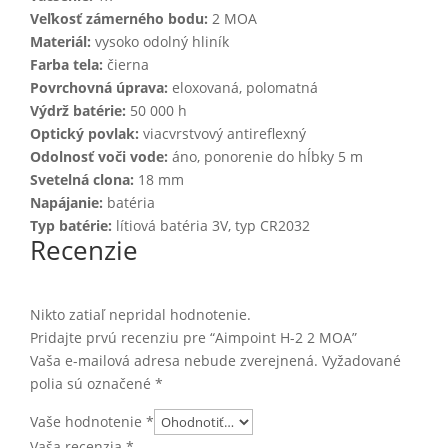
Veľkosť zámerného bodu:
2 MOA
Materiál:
vysoko odolný hliník
Farba tela:
čierna
Povrchovná úprava:
eloxovaná, polomatná
Výdrž batérie:
50 000 h
Optický povlak:
viacvrstvový antireflexný
Odolnosť voči vode:
áno, ponorenie do hĺbky 5 m
Svetelná clona:
18 mm
Napájanie:
batéria
Typ batérie:
lítiová batéria 3V, typ CR2032
Recenzie
Nikto zatiaľ nepridal hodnotenie.
Pridajte prvú recenziu pre “Aimpoint H-2 2 MOA”
Vaša e-mailová adresa nebude zverejnená.
Vyžadované
polia sú označené
*
Vaše hodnotenie
*
Vaša recenzia
*